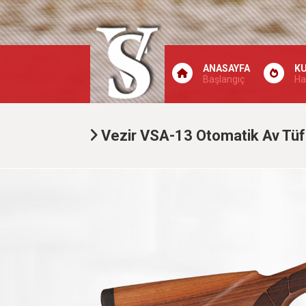
ANASAYFA
K
Başlangıç
Ha
Vezir VSA-13 Otomatik Av Tüf