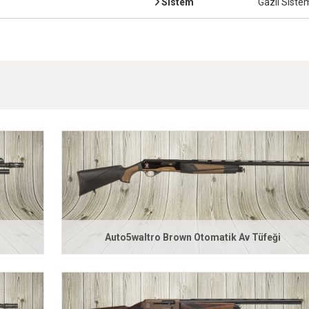
Sistem
Gazlı Siste
i
Auto5waltro Brown Otomatik Av Tüfeği