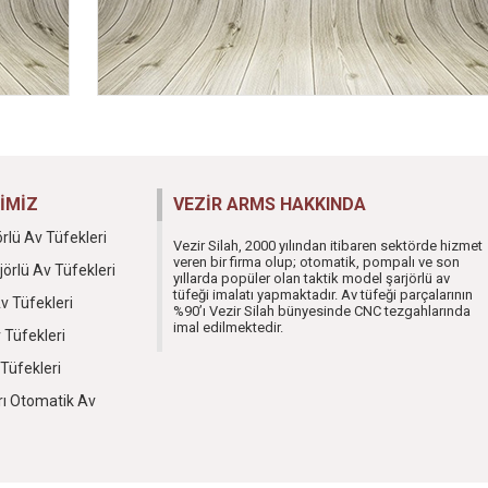
İMİZ
VEZİR ARMS HAKKINDA
örlü Av Tüfekleri
Vezir Silah, 2000 yılından itibaren sektörde hizmet
veren bir firma olup; otomatik, pompalı ve son
jörlü Av Tüfekleri
yıllarda popüler olan taktik model şarjörlü av
tüfeği imalatı yapmaktadır. Av tüfeği parçalarının
v Tüfekleri
%90’ı Vezir Silah bünyesinde CNC tezgahlarında
imal edilmektedir.
 Tüfekleri
 Tüfekleri
rı Otomatik Av