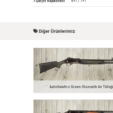
Şarjör Kapasitesi
4+1 / 7+1
Diğer Ürünlerimiz
Auto5waltro Green Otomatik Av Tüfeğ