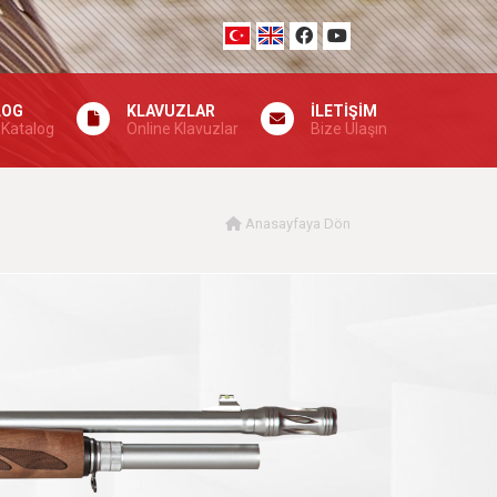
LOG
KLAVUZLAR
İLETİŞİM
 Katalog
Online Klavuzlar
Bize Ulaşın
Anasayfaya Dön