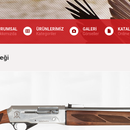
URUMSAL
ÜRÜNLERİMİZ
GALERİ
KATA
kkımızda
Kategoriler
Görseller
Online
eği