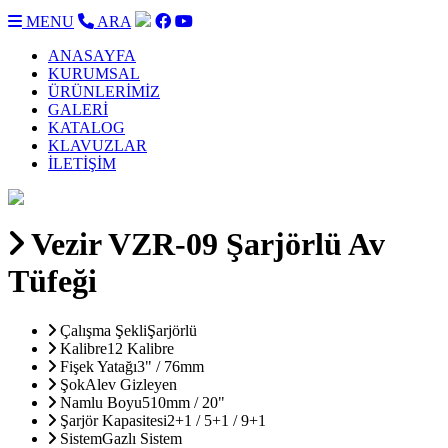
MENU
ARA
ANASAYFA
KURUMSAL
ÜRÜNLERİMİZ
GALERİ
KATALOG
KLAVUZLAR
İLETİŞİM
Vezir VZR-09 Şarjörlü Av
Tüfeği
Çalışma Şekli
Şarjörlü
Kalibre
12 Kalibre
Fişek Yatağı
3" / 76mm
Şok
Alev Gizleyen
Namlu Boyu
510mm / 20"
Şarjör Kapasitesi
2+1 / 5+1 / 9+1
Sistem
Gazlı Sistem