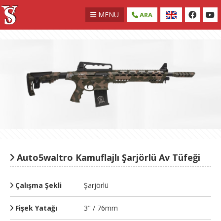
MENU
ARA
Auto5waltro Kamuflajlı Şarjörlü Av Tüfeği
Çalışma Şekli
Şarjörlü
Fişek Yatağı
3" / 76mm