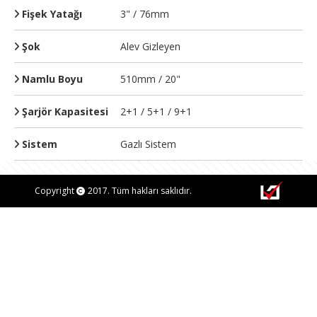
Fişek Yatağı
3" / 76mm
Şok
Alev Gizleyen
Namlu Boyu
510mm / 20"
Şarjör Kapasitesi
2+1 / 5+1 / 9+1
Sistem
Gazlı Sistem
Copyright
2017. Tüm hakları saklıdır.