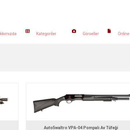
URUMSAL
ÜRÜNLERİMİZ
GALERİ
KATA
kkımızda
Kategoriler
Görseller
Online
Auto5waltro VPA-04 Pompalı Av Tüfeği