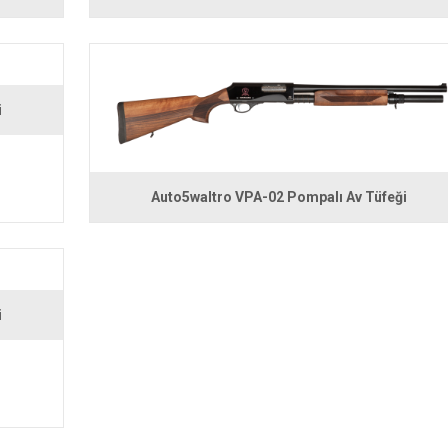
i
Auto5waltro VPA-02 Pompalı Av Tüfeği
i