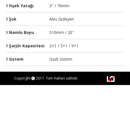
Fişek Yatağı
3" / 76mm
Şok
Alev Gizleyen
Namlu Boyu
510mm / 20"
Şarjör Kapasitesi
2+1 / 5+1 / 9+1
Sistem
Gazlı Sistem
Copyright
2017. Tüm hakları saklıdır.