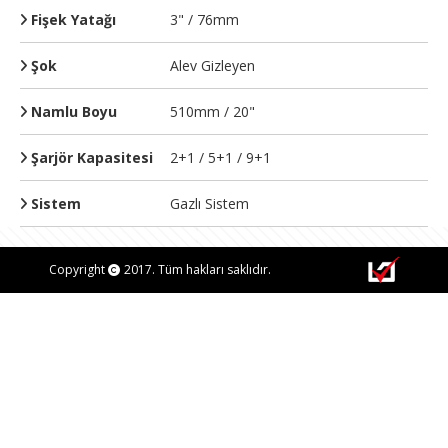
Fişek Yatağı
3" / 76mm
Şok
Alev Gizleyen
Namlu Boyu
510mm / 20"
Şarjör Kapasitesi
2+1 / 5+1 / 9+1
Sistem
Gazlı Sistem
Copyright
2017. Tüm hakları saklıdır.