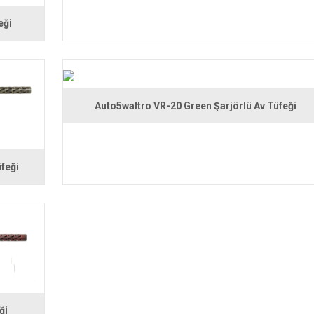
eği
Auto5waltro VR-20 Green Şarjörlü Av Tüfeği
feği
ği