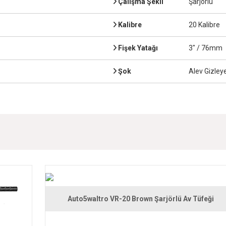
Çalışma Şekli
Şarjörlü
Kalibre
20 Kalibre
Fişek Yatağı
3" / 76mm
Şok
Alev Gizley
Auto5waltro VR-20 Brown Şarjörlü Av Tüfeği