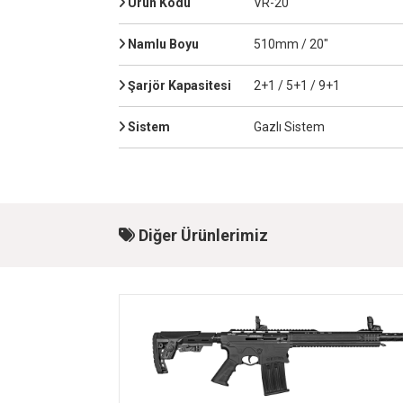
Ürün Kodu
VR-20
Namlu Boyu
510mm / 20"
Şarjör Kapasitesi
2+1 / 5+1 / 9+1
Sistem
Gazlı Sistem
Diğer Ürünlerimiz