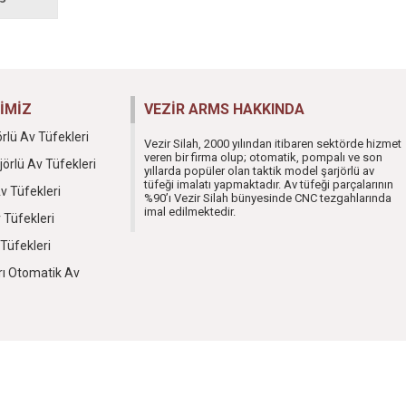
İMİZ
VEZİR ARMS HAKKINDA
örlü Av Tüfekleri
Vezir Silah, 2000 yılından itibaren sektörde hizmet
veren bir firma olup; otomatik, pompalı ve son
jörlü Av Tüfekleri
yıllarda popüler olan taktik model şarjörlü av
tüfeği imalatı yapmaktadır. Av tüfeği parçalarının
v Tüfekleri
%90’ı Vezir Silah bünyesinde CNC tezgahlarında
imal edilmektedir.
 Tüfekleri
 Tüfekleri
rı Otomatik Av