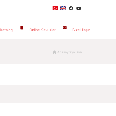
LOG
KLAVUZLAR
İLETİŞİM
 Katalog
Online Klavuzlar
Bize Ulaşın
Anasayfaya Dön