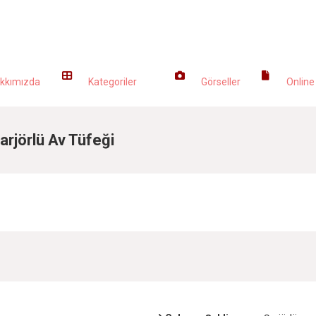
URUMSAL
ÜRÜNLERİMİZ
GALERİ
KATA
kkımızda
Kategoriler
Görseller
Online
rjörlü Av Tüfeği