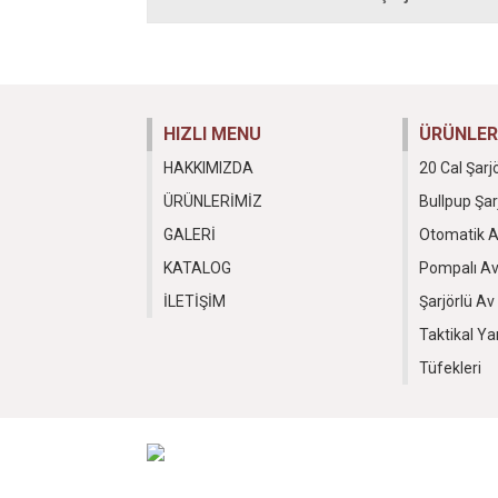
HIZLI MENU
ÜRÜNLER
HAKKIMIZDA
20 Cal Şarj
ÜRÜNLERİMİZ
Bullpup Şar
GALERİ
Otomatik A
KATALOG
Pompalı Av
İLETİŞİM
Şarjörlü Av
Taktikal Ya
Tüfekleri
Copyright
2017. All rights reserved.