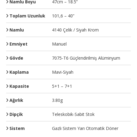
Namlu Boyu
47cm – 18.5”
Toplam Uzunluk
101,6 – 40”
Namlu
4140 Çelik / Siyah Krom
Emniyet
Manuel
Gövde
7075-T6 Güçlendirilmiş Alüminyum
Kaplama
Mavi-Siyah
Kapasite
5+1 – 7+1
Ağırlık
3.80g
Dipçik
Teleskobik-Sabit Stok
Sistem
Gazlı Sistem Yarı Otomatik Döner