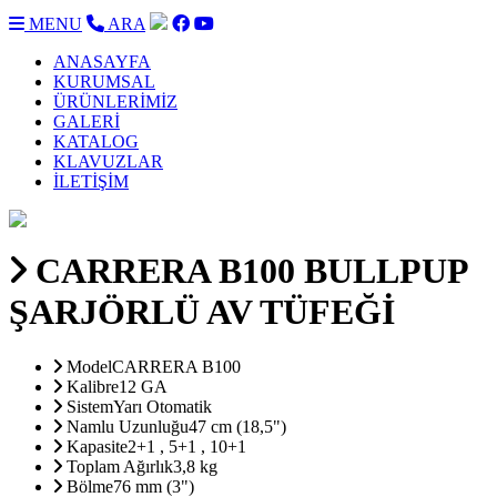
MENU
ARA
ANASAYFA
KURUMSAL
ÜRÜNLERİMİZ
GALERİ
KATALOG
KLAVUZLAR
İLETİŞİM
CARRERA B100 BULLPUP
ŞARJÖRLÜ AV TÜFEĞİ
Model
CARRERA B100
Kalibre
12 GA
Sistem
Yarı Otomatik
Namlu Uzunluğu
47 cm (18,5")
Kapasite
2+1 , 5+1 , 10+1
Toplam Ağırlık
3,8 kg
Bölme
76 mm (3")