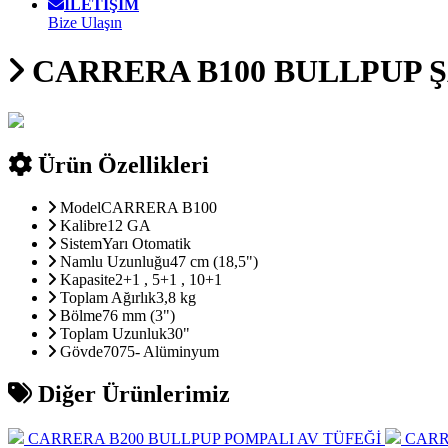
İLETİŞİM
Bize Ulaşın
CARRERA B100 BULLPUP 
Ürün Özellikleri
Model
CARRERA B100
Kalibre
12 GA
Sistem
Yarı Otomatik
Namlu Uzunluğu
47 cm (18,5")
Kapasite
2+1 , 5+1 , 10+1
Toplam Ağırlık
3,8 kg
Bölme
76 mm (3")
Toplam Uzunluk
30"
Gövde
7075- Alüminyum
Diğer Ürünlerimiz
CARRERA B200 BULLPUP POMPALI AV TÜFEĞİ
CARR