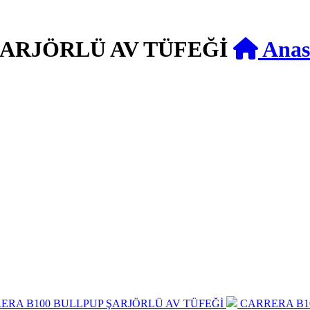
ŞARJÖRLÜ AV TÜFEĞİ
Anas
ERA B100 BULLPUP ŞARJÖRLÜ AV TÜFEĞİ
CARRERA B1