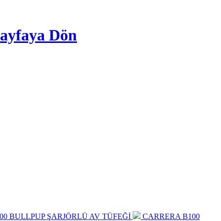
ayfaya Dön
00 BULLPUP ŞARJÖRLÜ AV TÜFEĞİ
CARRERA B100