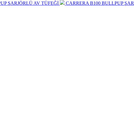
UP ŞARJÖRLÜ AV TÜFEĞİ
CARRERA B100 BULLPUP ŞAR