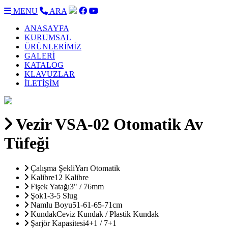
MENU
ARA
ANASAYFA
KURUMSAL
ÜRÜNLERİMİZ
GALERİ
KATALOG
KLAVUZLAR
İLETİŞİM
Vezir VSA-02 Otomatik Av
Tüfeği
Çalışma Şekli
Yarı Otomatik
Kalibre
12 Kalibre
Fişek Yatağı
3" / 76mm
Şok
1-3-5 Slug
Namlu Boyu
51-61-65-71cm
Kundak
Ceviz Kundak / Plastik Kundak
Şarjör Kapasitesi
4+1 / 7+1