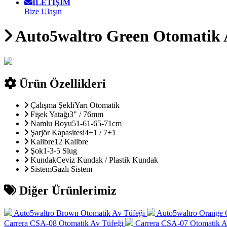
İLETİŞİM
Bize Ulaşın
Auto5waltro Green Otomatik 
Ürün Özellikleri
Çalışma Şekli
Yarı Otomatik
Fişek Yatağı
3" / 76mm
Namlu Boyu
51-61-65-71cm
Şarjör Kapasitesi
4+1 / 7+1
Kalibre
12 Kalibre
Şok
1-3-5 Slug
Kundak
Ceviz Kundak / Plastik Kundak
Sistem
Gazlı Sistem
Diğer Ürünlerimiz
Auto5waltro Brown Otomatik Av Tüfeği
Auto5waltro Orange 
Carrera CSA-08 Otomatik Av Tüfeği
Carrera CSA-07 Otomatik A