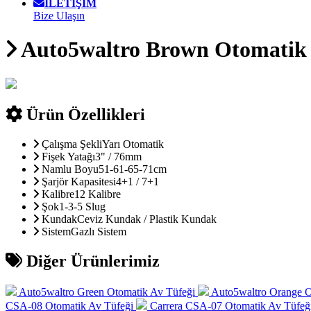
İLETİŞİM
Bize Ulaşın
Auto5waltro Brown Otomatik 
Ürün Özellikleri
Çalışma Şekli
Yarı Otomatik
Fişek Yatağı
3" / 76mm
Namlu Boyu
51-61-65-71cm
Şarjör Kapasitesi
4+1 / 7+1
Kalibre
12 Kalibre
Şok
1-3-5 Slug
Kundak
Ceviz Kundak / Plastik Kundak
Sistem
Gazlı Sistem
Diğer Ürünlerimiz
Auto5waltro Green Otomatik Av Tüfeği
Auto5waltro Orange O
CSA-08 Otomatik Av Tüfeği
Carrera CSA-07 Otomatik Av Tüfeğ